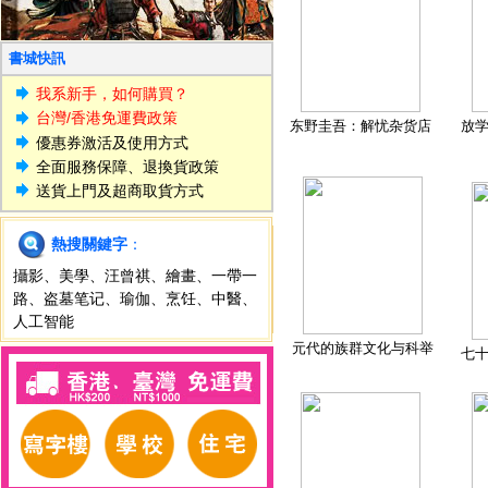
書城快訊
我系新手，如何購買？
台灣/香港免運費政策
东野圭吾：解忧杂货店
放
優惠券激活及使用方式
全面服務保障、退換貨政策
送貨上門及超商取貨方式
熱搜關鍵字
：
攝影
、
美學
、
汪曾祺
、
繪畫
、
一帶一
路
、
盗墓笔记
、
瑜伽
、
烹饪
、
中醫
、
人工智能
元代的族群文化与科举
七