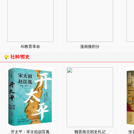
AI教育革命
漫画微积分
社科/哲史
开太平：宋太祖赵匡胤
魏晋南北朝史札记
张