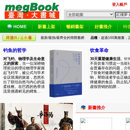
登入帳戶
HOME
新書上架
暢銷書架
好書推介
特
最新/最熱/最齊全的簡體書網
品種
：超過100萬種書
钓鱼的哲学
饮食革命
对飞钓、物理学及生命意
30天重塑健康生活
。针
义的探索
，当一位深耕物
不良饮食习惯这一当前
理前沿的理论物理学家握
会普遍存在的问题，介
起飞钓竿，被公式与学术
了饮食对健康的重大影
会议填满的旅途，忽然长
响，帮助读者学会正确
出了联结自然与内心的温
择健康的食品，防止陷
柔枝桠。在巴西的热带清
虚假营销的陷阱...
流里偶遇鲜见的鳟鱼...
新書推介