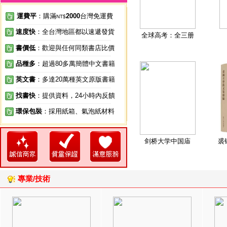
運費平
：購滿
2000
台灣免運費
NT$
速度快
：全台灣地區都以速遞發貨
全球高考：全三册
書價低
：歡迎與任何同類書店比價
品種多
：超過80多萬簡體中文書籍
英文書
：多達20萬種英文原版書籍
找書快
：提供資料，24小時內反饋
環保包裝
：採用紙箱、氣泡紙材料
剑桥大学中国庙
裘
專業/技術