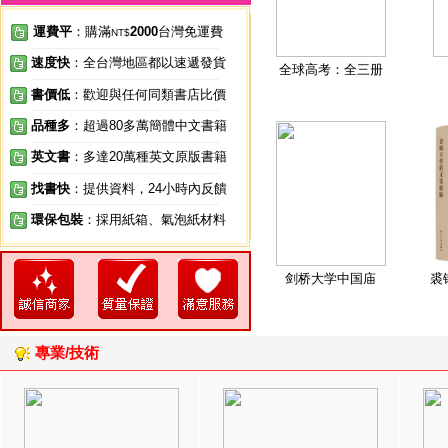
運費平
：購滿
2000
台灣免運費
NT$
速度快
：全台灣地區都以速遞發貨
全球高考：全三册
書價低
：歡迎與任何同類書店比價
品種多
：超過80多萬簡體中文書籍
英文書
：多達20萬種英文原版書籍
找書快
：提供資料，24小時內反饋
環保包裝
：採用紙箱、氣泡紙材料
剑桥大学中国庙
裘
專業/技術