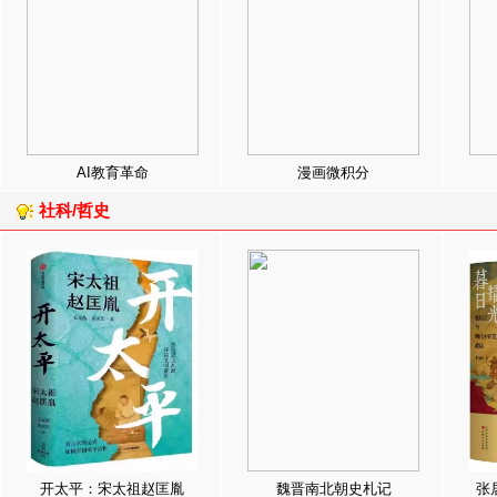
AI教育革命
漫画微积分
社科/哲史
开太平：宋太祖赵匡胤
魏晋南北朝史札记
张