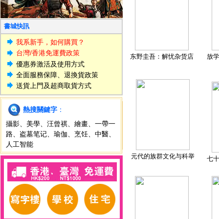
書城快訊
我系新手，如何購買？
台灣/香港免運費政策
东野圭吾：解忧杂货店
放
優惠券激活及使用方式
全面服務保障、退換貨政策
送貨上門及超商取貨方式
熱搜關鍵字
：
攝影
、
美學
、
汪曾祺
、
繪畫
、
一帶一
路
、
盗墓笔记
、
瑜伽
、
烹饪
、
中醫
、
人工智能
元代的族群文化与科举
七