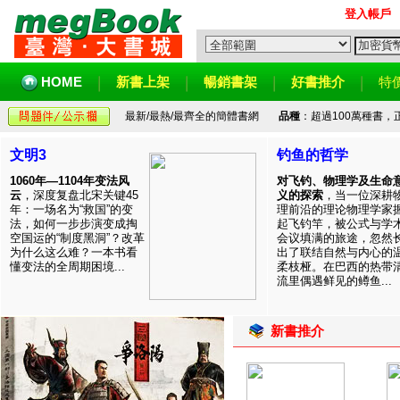
登入帳戶
HOME
新書上架
暢銷書架
好書推介
特
最新/最熱/最齊全的簡體書網
品種
：超過100萬種書
文明3
钓鱼的哲学
1060年—1104年变法风
对飞钓、物理学及生命
云
，深度复盘北宋关键45
义的探索
，当一位深耕
年：一场名为“救国”的变
理前沿的理论物理学家
法，如何一步步演变成掏
起飞钓竿，被公式与学
空国运的“制度黑洞”？改革
会议填满的旅途，忽然
为什么这么难？一本书看
出了联结自然与内心的
懂变法的全周期困境...
柔枝桠。在巴西的热带
流里偶遇鲜见的鳟鱼...
新書推介