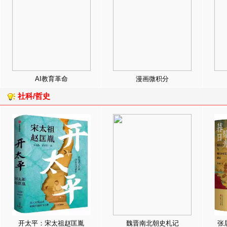
AI教育革命
漫画微积分
社科/哲史
开太平：宋太祖赵匡胤
魏晋南北朝史札记
张