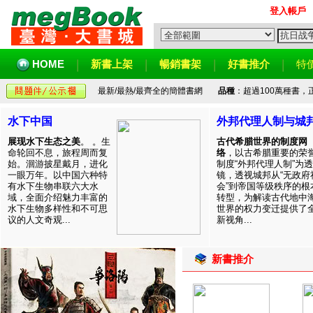
登入帳戶
HOME
新書上架
暢銷書架
好書推介
特
最新/最熱/最齊全的簡體書網
品種
：超過100萬種書
水下中国
外邦代理人制与城
展现水下生态之美
。 。生
古代希腊世界的制度网
命轮回不息，旅程周而复
络
，以古希腊重要的荣
始。洄游披星戴月，进化
制度“外邦代理人制”为透
一眼万年。以中国六种特
镜，透视城邦从“无政府
有水下生物串联六大水
会”到帝国等级秩序的根
域，全面介绍魅力丰富的
转型，为解读古代地中
水下生物多样性和不可思
世界的权力变迁提供了
议的人文奇观...
新视角...
新書推介