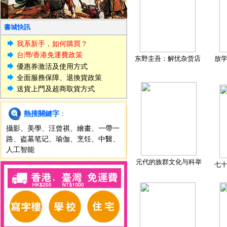
書城快訊
我系新手，如何購買？
台灣/香港免運費政策
东野圭吾：解忧杂货店
放
優惠券激活及使用方式
全面服務保障、退換貨政策
送貨上門及超商取貨方式
熱搜關鍵字
：
攝影
、
美學
、
汪曾祺
、
繪畫
、
一帶一
路
、
盗墓笔记
、
瑜伽
、
烹饪
、
中醫
、
人工智能
元代的族群文化与科举
七