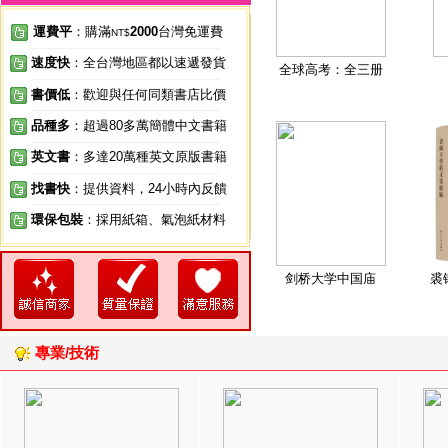
運費平
：購滿
2000
台灣免運費
NT$
速度快
：全台灣地區都以速遞發貨
全球高考：全三册
書價低
：歡迎與任何同類書店比價
品種多
：超過80多萬簡體中文書籍
英文書
：多達20萬種英文原版書籍
找書快
：提供資料，24小時內反饋
環保包裝
：採用紙箱、氣泡紙材料
剑桥大学中国庙
裘
專業/技術