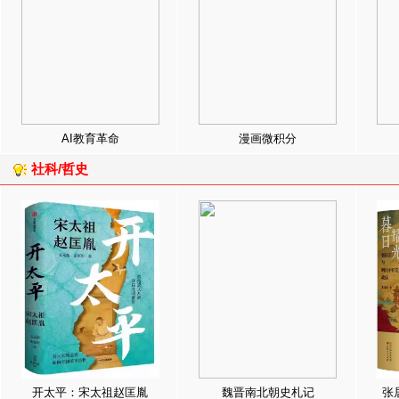
AI教育革命
漫画微积分
社科/哲史
开太平：宋太祖赵匡胤
魏晋南北朝史札记
张