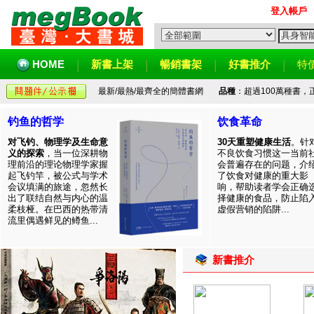
登入帳戶
HOME
新書上架
暢銷書架
好書推介
特
最新/最熱/最齊全的簡體書網
品種
：超過100萬種書
钓鱼的哲学
饮食革命
对飞钓、物理学及生命意
30天重塑健康生活
。针
义的探索
，当一位深耕物
不良饮食习惯这一当前
理前沿的理论物理学家握
会普遍存在的问题，介
起飞钓竿，被公式与学术
了饮食对健康的重大影
会议填满的旅途，忽然长
响，帮助读者学会正确
出了联结自然与内心的温
择健康的食品，防止陷
柔枝桠。在巴西的热带清
虚假营销的陷阱...
流里偶遇鲜见的鳟鱼...
新書推介