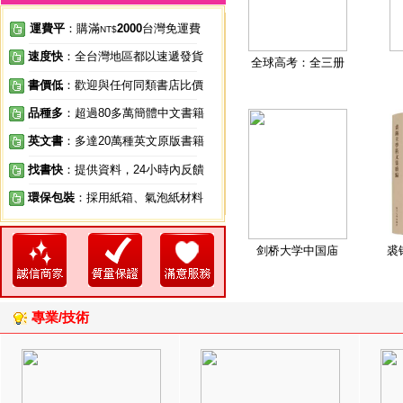
運費平
：購滿
2000
台灣免運費
NT$
速度快
：全台灣地區都以速遞發貨
全球高考：全三册
書價低
：歡迎與任何同類書店比價
品種多
：超過80多萬簡體中文書籍
英文書
：多達20萬種英文原版書籍
找書快
：提供資料，24小時內反饋
環保包裝
：採用紙箱、氣泡紙材料
剑桥大学中国庙
裘
專業/技術