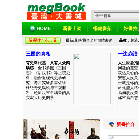
HOME
新書上架
暢銷書架
好書推
最新/最熱/最齊全的簡體書網
品種
：超過
三国的真相
一边崩溃
有史料根基，又有大众阅
人生应急指
读感
，全书参照《三国
问题的速查
志》《后汉书》等正统史
表达关心的
料，融合近现代史学研
安慰人没关
究、考古实证多重佐证，
士就是你的
杜绝野史戏说与主观臆
耐死型人格
断，还原汉末至魏晋的真
易崩溃没关
实宏大历史图景...
你容易自愈..
新書推介