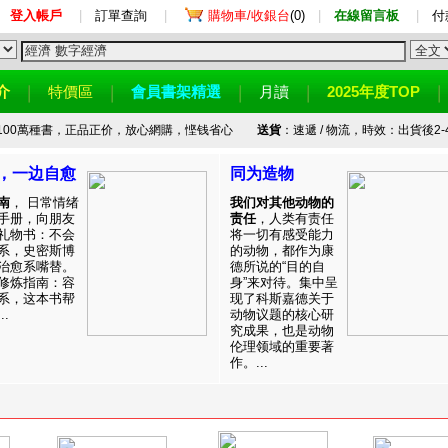
登入帳戶
|
訂單查詢
|
購物車/收銀台
(0)
|
在線留言板
|
付
介
特價區
會員書架精選
月讀
2025年度TOP
100萬種書，正品正价，放心網購，悭钱省心
送貨
：速遞 / 物流，時效：出貨後2-
，一边自愈
同为造物
南
， 日常情绪
我们对其他动物的
手册，向朋友
责任
，人类有责任
礼物书：不会
将一切有感受能力
系，史密斯博
的动物，都作为康
治愈系嘴替。
德所说的“目的自
修炼指南：容
身”来对待。集中呈
系，这本书帮
现了科斯嘉德关于
.
动物议题的核心研
究成果，也是动物
伦理领域的重要著
作。...