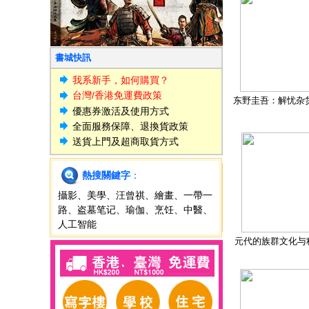
書城快訊
我系新手，如何購買？
台灣/香港免運費政策
东野圭吾：解忧杂
優惠券激活及使用方式
全面服務保障、退換貨政策
送貨上門及超商取貨方式
熱搜關鍵字
：
攝影
、
美學
、
汪曾祺
、
繪畫
、
一帶一
路
、
盗墓笔记
、
瑜伽
、
烹饪
、
中醫
、
人工智能
元代的族群文化与