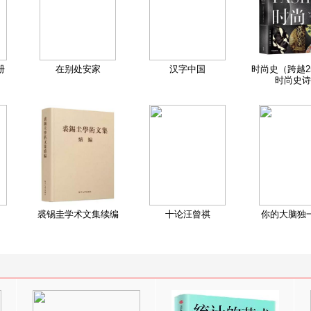
册
在别处安家
汉字中国
时尚史（跨越2
时尚史诗
裘锡圭学术文集续编
十论汪曾祺
你的大脑独