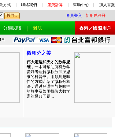
款方式
|
聯絡我們
|
運費計算
|
幫助中心
|
加入書簽
會員登入
新用戶註冊
分類閱讀
雜誌
香港／國際用戶
4日
微积分之美
伟大定理和天才的数学思
维
，一本可帮助所有数学
爱好者理解微积分底层思
维的科普书。用颇具趣味
性的方式介绍了微积分算
法，通过严谨性与趣味性
的故事及曾困扰伟大数学
家的经典问题...