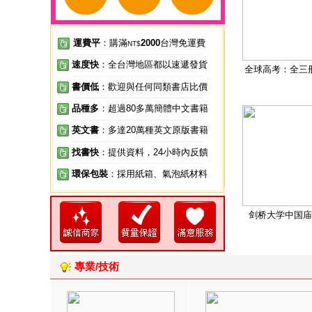
運費平
：購滿
2000
台灣免運費
NT$
速度快
：全台灣地區都以速遞發貨
全球高考：全三
書價低
：歡迎與任何同類書店比價
品種多
：超過80多萬簡體中文書籍
英文書
：多達20萬種英文原版書籍
找書快
：提供資料，24小時內反饋
環保包裝
：採用紙箱、氣泡紙材料
剑桥大学中国庙
專業/技術