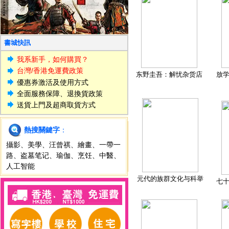
書城快訊
我系新手，如何購買？
台灣/香港免運費政策
东野圭吾：解忧杂货店
放
優惠券激活及使用方式
全面服務保障、退換貨政策
送貨上門及超商取貨方式
熱搜關鍵字
：
攝影
、
美學
、
汪曾祺
、
繪畫
、
一帶一
路
、
盗墓笔记
、
瑜伽
、
烹饪
、
中醫
、
人工智能
元代的族群文化与科举
七