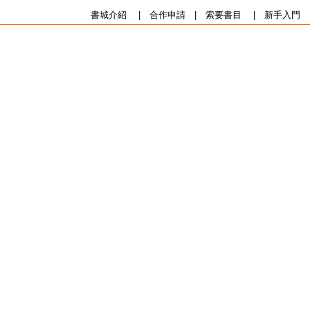
書城介紹
|
合作申請
|
索要書目
|
新手入門