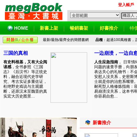
登入帳戶
HOME
新書上架
暢銷書架
好書推介
特
最新/最熱/最齊全的簡體書網
品種
：超過100萬種書
三国的真相
一边崩溃，一边自
有史料根基，又有大众阅
人生应急指南
， 日常情
读感
，全书参照《三国
问题的速查手册，向朋
志》《后汉书》等正统史
表达关心的礼物书：不
料，融合近现代史学研
安慰人没关系，史密斯
究、考古实证多重佐证，
士就是你的治愈系嘴替
杜绝野史戏说与主观臆
耐死型人格修炼指南：
断，还原汉末至魏晋的真
易崩溃没关系，这本书
实宏大历史图景...
你容易自愈...
新書推介