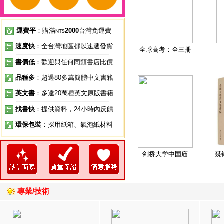
運費平
：購滿
2000
台灣免運費
NT$
速度快
：全台灣地區都以速遞發貨
全球高考：全三册
書價低
：歡迎與任何同類書店比價
品種多
：超過80多萬簡體中文書籍
英文書
：多達20萬種英文原版書籍
找書快
：提供資料，24小時內反饋
環保包裝
：採用紙箱、氣泡紙材料
剑桥大学中国庙
裘
專業/技術