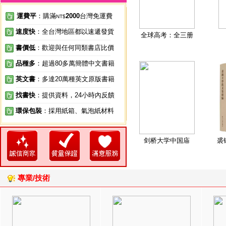
運費平
：購滿
2000
台灣免運費
NT$
速度快
：全台灣地區都以速遞發貨
全球高考：全三册
書價低
：歡迎與任何同類書店比價
品種多
：超過80多萬簡體中文書籍
英文書
：多達20萬種英文原版書籍
找書快
：提供資料，24小時內反饋
環保包裝
：採用紙箱、氣泡紙材料
剑桥大学中国庙
裘
專業/技術