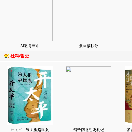
AI教育革命
漫画微积分
社科/哲史
开太平：宋太祖赵匡胤
魏晋南北朝史札记
张