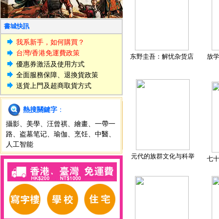
書城快訊
我系新手，如何購買？
台灣/香港免運費政策
东野圭吾：解忧杂货店
放
優惠券激活及使用方式
全面服務保障、退換貨政策
送貨上門及超商取貨方式
熱搜關鍵字
：
攝影
、
美學
、
汪曾祺
、
繪畫
、
一帶一
路
、
盗墓笔记
、
瑜伽
、
烹饪
、
中醫
、
人工智能
元代的族群文化与科举
七