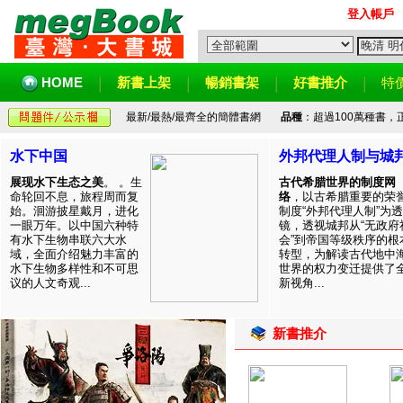
登入帳戶
HOME
新書上架
暢銷書架
好書推介
特
最新/最熱/最齊全的簡體書網
品種
：超過100萬種書
水下中国
外邦代理人制与城
展现水下生态之美
。 。生
古代希腊世界的制度网
命轮回不息，旅程周而复
络
，以古希腊重要的荣
始。洄游披星戴月，进化
制度“外邦代理人制”为透
一眼万年。以中国六种特
镜，透视城邦从“无政府
有水下生物串联六大水
会”到帝国等级秩序的根
域，全面介绍魅力丰富的
转型，为解读古代地中
水下生物多样性和不可思
世界的权力变迁提供了
议的人文奇观...
新视角...
新書推介