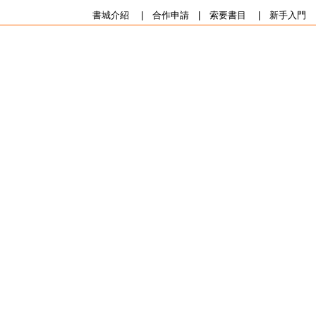
書城介紹
|
合作申請
|
索要書目
|
新手入門