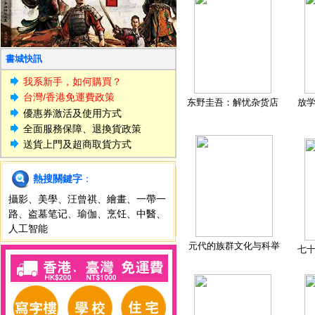
書城快訊
我系新手，如何購買？
台灣/香港免運費政策
东野圭吾：解忧杂货店
放
優惠券激活及使用方式
全面服務保障、退換貨政策
送貨上門及超商取貨方式
熱搜關鍵字
：
攝影
、
美學
、
汪曾祺
、
繪畫
、
一帶一
路
、
盗墓笔记
、
瑜伽
、
烹饪
、
中醫
、
人工智能
元代的族群文化与科举
七