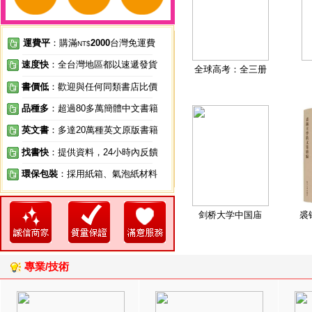
運費平
：購滿
2000
台灣免運費
NT$
速度快
：全台灣地區都以速遞發貨
全球高考：全三册
書價低
：歡迎與任何同類書店比價
品種多
：超過80多萬簡體中文書籍
英文書
：多達20萬種英文原版書籍
找書快
：提供資料，24小時內反饋
環保包裝
：採用紙箱、氣泡紙材料
剑桥大学中国庙
裘
專業/技術