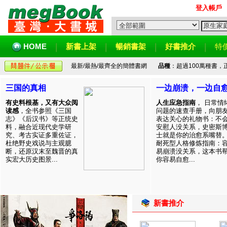
登入帳戶
HOME
新書上架
暢銷書架
好書推介
特
最新/最熱/最齊全的簡體書網
品種
：超過100萬種書
三国的真相
一边崩溃，一边自
有史料根基，又有大众阅
人生应急指南
， 日常情
读感
，全书参照《三国
问题的速查手册，向朋
志》《后汉书》等正统史
表达关心的礼物书：不
料，融合近现代史学研
安慰人没关系，史密斯
究、考古实证多重佐证，
士就是你的治愈系嘴替
杜绝野史戏说与主观臆
耐死型人格修炼指南：
断，还原汉末至魏晋的真
易崩溃没关系，这本书
实宏大历史图景...
你容易自愈...
新書推介