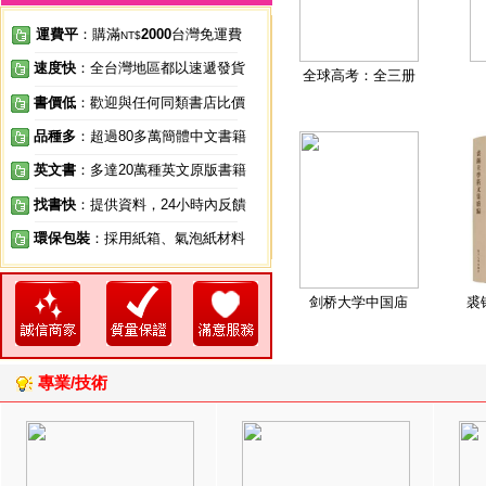
運費平
：購滿
2000
台灣免運費
NT$
速度快
：全台灣地區都以速遞發貨
全球高考：全三册
書價低
：歡迎與任何同類書店比價
品種多
：超過80多萬簡體中文書籍
英文書
：多達20萬種英文原版書籍
找書快
：提供資料，24小時內反饋
環保包裝
：採用紙箱、氣泡紙材料
剑桥大学中国庙
裘
專業/技術