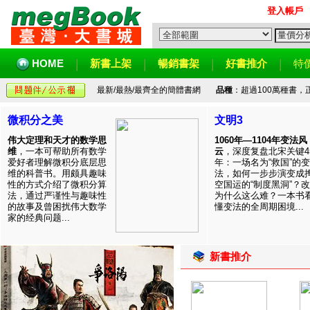
登入帳戶
HOME
新書上架
暢銷書架
好書推介
特
最新/最熱/最齊全的簡體書網
品種
：超過100萬種書
微积分之美
文明3
伟大定理和天才的数学思
1060年—1104年变法风
维
，一本可帮助所有数学
云
，深度复盘北宋关键4
爱好者理解微积分底层思
年：一场名为“救国”的变
维的科普书。用颇具趣味
法，如何一步步演变成
性的方式介绍了微积分算
空国运的“制度黑洞”？
法，通过严谨性与趣味性
为什么这么难？一本书
的故事及曾困扰伟大数学
懂变法的全周期困境...
家的经典问题...
新書推介