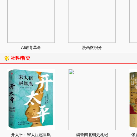
AI教育革命
漫画微积分
社科/哲史
开太平：宋太祖赵匡胤
魏晋南北朝史札记
张