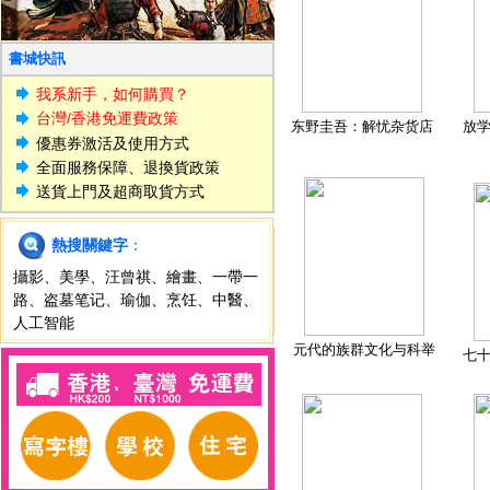
書城快訊
我系新手，如何購買？
台灣/香港免運費政策
东野圭吾：解忧杂货店
放
優惠券激活及使用方式
全面服務保障、退換貨政策
送貨上門及超商取貨方式
熱搜關鍵字
：
攝影
、
美學
、
汪曾祺
、
繪畫
、
一帶一
路
、
盗墓笔记
、
瑜伽
、
烹饪
、
中醫
、
人工智能
元代的族群文化与科举
七