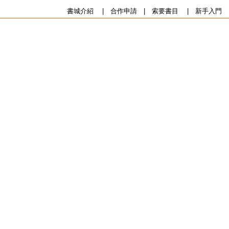
書城介紹
|
合作申請
|
索要書目
|
新手入門