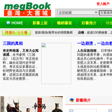
登入帳戶
HOME
新書上架
暢銷書架
好書推介
特
最新/最熱/最齊全的簡體書網
品種
：超過100萬種書
三国的真相
一边崩溃，一边自
有史料根基，又有大众阅
人生应急指南
， 日常情
读感
，全书参照《三国
问题的速查手册，向朋
志》《后汉书》等正统史
表达关心的礼物书：不
料，融合近现代史学研
安慰人没关系，史密斯
究、考古实证多重佐证，
士就是你的治愈系嘴替
杜绝野史戏说与主观臆
耐死型人格修炼指南：
断，还原汉末至魏晋的真
易崩溃没关系，这本书
实宏大历史图景...
你容易自愈...
新書推介