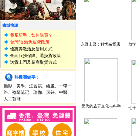
書城快訊
我系新手，如何購買？
台灣/香港免運費政策
东野圭吾：解忧杂货店
放
優惠券激活及使用方式
全面服務保障、退換貨政策
送貨上門及超商取貨方式
熱搜關鍵字
：
攝影
、
美學
、
汪曾祺
、
繪畫
、
一帶一
路
、
盗墓笔记
、
瑜伽
、
烹饪
、
中醫
、
人工智能
元代的族群文化与科举
七