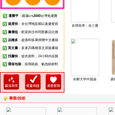
運費平
：購滿
2000
台灣免運費
NT$
速度快
：全台灣地區都以速遞發貨
全球高考：全三册
書價低
：歡迎與任何同類書店比價
品種多
：超過80多萬簡體中文書籍
英文書
：多達20萬種英文原版書籍
找書快
：提供資料，24小時內反饋
環保包裝
：採用紙箱、氣泡紙材料
剑桥大学中国庙
裘
專業/技術