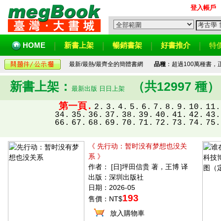
登入帳戶
HOME
新書上架
暢銷書架
好書推介
特
最新/最熱/最齊全的簡體書網
品種
：超過100萬種書
新書上架：
（共12997 種
最新出版 日日上架
第一頁.
2.
3.
4.
5.
6.
7.
8.
9.
10.
11.
34.
35.
36.
37.
38.
39.
40.
41.
42.
43.
66.
67.
68.
69.
70.
71.
72.
73.
74.
75.
《 先行动：暂时没有梦想也没关
系 》
作者： [日]坪田信贵 著，王博 译
出版：深圳出版社
日期：2026-05
193
售價：NT$
放入購物車