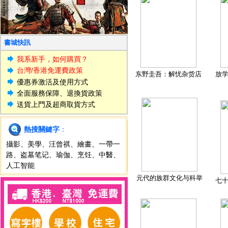
書城快訊
我系新手，如何購買？
台灣/香港免運費政策
东野圭吾：解忧杂货店
放
優惠券激活及使用方式
全面服務保障、退換貨政策
送貨上門及超商取貨方式
熱搜關鍵字
：
攝影
、
美學
、
汪曾祺
、
繪畫
、
一帶一
路
、
盗墓笔记
、
瑜伽
、
烹饪
、
中醫
、
人工智能
元代的族群文化与科举
七