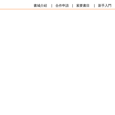
書城介紹
|
合作申請
|
索要書目
|
新手入門