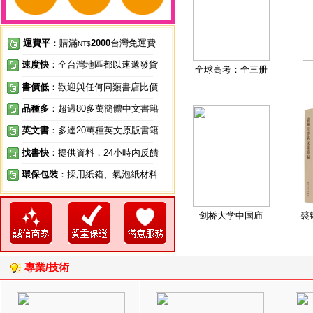
運費平
：購滿
2000
台灣免運費
NT$
速度快
：全台灣地區都以速遞發貨
全球高考：全三册
書價低
：歡迎與任何同類書店比價
品種多
：超過80多萬簡體中文書籍
英文書
：多達20萬種英文原版書籍
找書快
：提供資料，24小時內反饋
環保包裝
：採用紙箱、氣泡紙材料
剑桥大学中国庙
裘
專業/技術