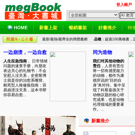
登入帳戶
HOME
新書上架
暢銷書架
好書推介
特
最新/最熱/最齊全的簡體書網
品種
：超過100萬種書
一边崩溃，一边自愈
同为造物
人生应急指南
， 日常情绪
我们对其他动物的
问题的速查手册，向朋友
责任
，人类有责任
表达关心的礼物书：不会
将一切有感受能力
安慰人没关系，史密斯博
的动物，都作为康
士就是你的治愈系嘴替。
德所说的“目的自
耐死型人格修炼指南：容
身”来对待。集中呈
易崩溃没关系，这本书帮
现了科斯嘉德关于
你容易自愈...
动物议题的核心研
究成果，也是动物
伦理领域的重要著
作。...
新書推介